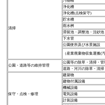
汚物槽
浄化槽
浄化槽(点検保守)
貯水槽
雨水桝
清掃
滞留池・調整池・沈砂池
下水管
公園便所及び水景施設
（産業廃棄物収集運搬(汚
公園等の除草・清掃・管
公園・道路等の維持管理
道路・河川の除草・清掃
建築物
建物付属設備
機械設備
保守・点検・修理
電気設備
計装設備