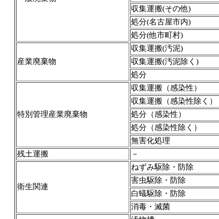
収集運搬(その他)
処分(名古屋市内)
処分(他市町村)
収集運搬(汚泥)
産業廃棄物
収集運搬(汚泥除く)
処分
収集運搬（感染性）
収集運搬（感染性除く）
特別管理産業廃棄物
処分（感染性）
処分（感染性除く）
無害化処理
残土運搬
－
ねずみ駆除・防除
害虫駆除・防除
衛生関連
白蟻駆除・防除
消毒・滅菌