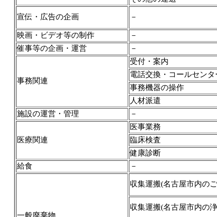
宣伝・広告の企画
－
映画・ビデオ等の制作
－
催事等の企画・運営
－
受付・案内
電話交換・コールセンタ
事務関連
事務機器の操作
人材派遣
施設の運営・管理
－
医事業務
医療関連
臨床検査
健康診断
給食
－
収集運搬(名古屋市内のご
収集運搬(名古屋市内の浄
一般廃棄物