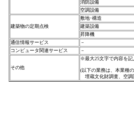
消防設備
空調設備
敷地･構造
建築物の定期点検
建築設備
昇降機
通信情報サービス
－
コンピュータ関連サービス
－
※最大25文字で内容を
その他
(以下の業務は、本業種
埋蔵文化財調査、空調