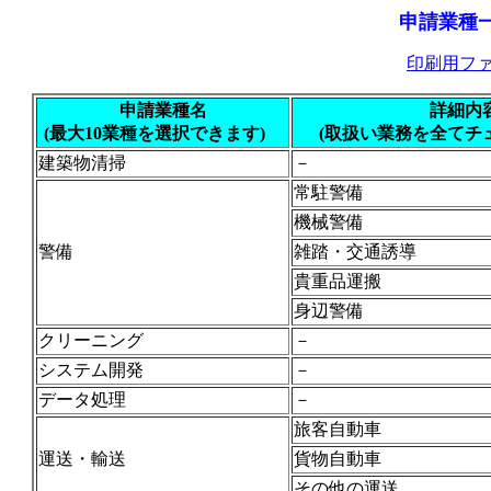
申請業種
印刷用ファ
申請業種名
詳細内
(最大10業種を選択できます)
(取扱い業務を全てチ
建築物清掃
－
常駐警備
機械警備
警備
雑踏・交通誘導
貴重品運搬
身辺警備
クリーニング
－
システム開発
－
データ処理
－
旅客自動車
運送・輸送
貨物自動車
その他の運送