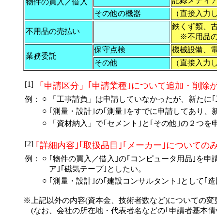
記録メディ
物件の買入／借入
その他の機器
（直接入力
鉄くず類、
不用品の売払い
※不用品の
保守点検
機械設備、
業務委託
その他
（直接入力
[1]
「申請区分」｢申請業種｣について追加・削除
○
例：
「工事請負」は申請していなかったが、新たに｢
○
｢測量・設計｣の｢測量｣をすでに申請してあり、
○
「資材納入」で｢セメント｣と｢その他｣の２つ
[2]
｢詳細内容｣｢取扱品目｣｢メーカー｣についての
○
例：
｢物件の買入／借入｣の｢コンピュータ用品｣を
ア｣｢磁気テープ｣としたい。
○
｢測量・設計｣の｢建設コンサルタント｣として｢
※上記以外の内容(資本金、技術者数など)についての変
(なお、会社の所在地・代表者名などの｢申請者基本情報