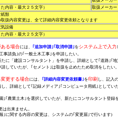
ア
取扱メーカー
した内容・最大２５文字）
取扱メーカー
古紙類
取扱内容変更は、全て詳細内容変更依頼となります
電気設備
した内容・最大２５文字）
がある場合
システム上で入力
には、
｢追加申請｣｢取消申請｣
を
工事請負｣の｢一般土木工事｣を申請したい。
新たに「建設コンサルタント」を申請し、詳細として｢道路｣｢地
を申請していたが、｢セメント｣は取扱を止めたため取消をしたい
み変更する場合
印刷
には、
｢詳細内容変更依頼書｣
を
し、記入
申請し、詳細として｢記録メディア｣｢コンピュータ用紙｣として
造園｣｢農業土木｣を選択していたが、新たにコンサルタント登録
更は出来ません。
｣に関する内容の変更は、システムの｢変更届｣で行います)