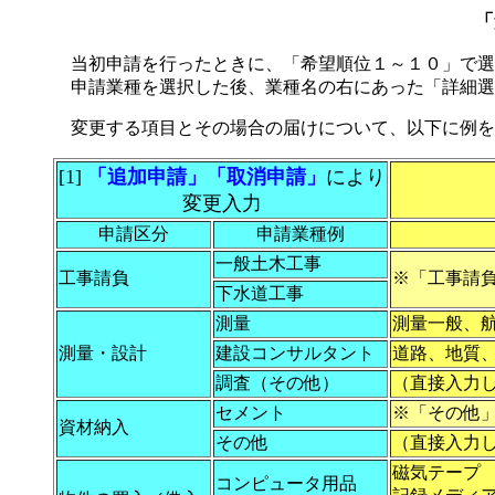
「
当初申請を行ったときに、「希望順位１～１０」で選
申請業種を選択した後、業種名の右にあった「詳細選
変更する項目とその場合の届けについて、以下に例を
[1]
「追加申請」「取消申請」
により
変更入力
申請区分
申請業種例
一般土木工事
工事請負
※「工事請
下水道工事
測量
測量一般、
測量・設計
建設コンサルタント
道路、地質
調査（その他）
（直接入力
セメント
※「その他
資材納入
その他
（直接入力
磁気テープ
コンピュータ用品